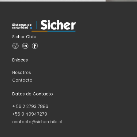
Sicher Chile
I
L
F
n
i
a
s
n
c
t
k
e
Enlaces
a
e
b
g
d
o
r
i
o
a
n
k
Nosotros
m
-
-
i
f
Contacto
n
Datos de Contacto
+ 56 2 2793 7886
+56 9 49947279
contacto@sicherchile.cl